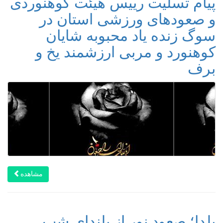
پیام تسلیت رییس هیئت کوهنوردی
و صعودهای ورزشی استان در
سوگ زنده یاد محبوبه شایان
کوهنورد و مربی ارزشمند یخ و
برف
مشاهده
یلدا؛ صعود نور از بلندای شب