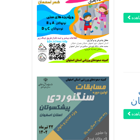
هده
ان
هده