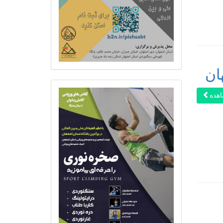
ان
هده