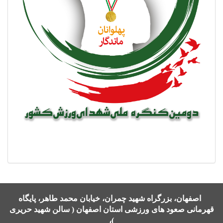
اصفهان، بزرگراه شهید چمران، خیابان محمد طاهر، پایگاه
قهرمانی صعود های ورزشی استان اصفهان ( سالن شهید حریری
)،