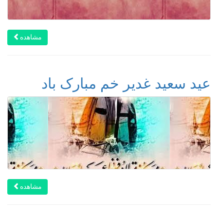
مشاهده
عید سعید غدیر خم مبارک باد
مشاهده