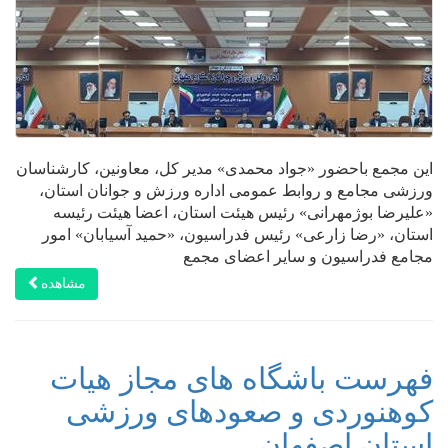
این مجمع باحضور «جواد محمدی» مدیر کل، معاونین، کارشناسان
ورزشی مجامع و روابط عمومی اداره ورزش و جوانان استان،
«علیرضا بوژمهرانی» رئیس ه‍یئت استان، اعضا هیئت رئیسه
استان، «رضا زارعی» رئیس فدراسیون، «حمید آسیابان» امور
مجامع فدراسیون و سایر اعضای مجمع
مشاهده
فهرست باشگاه های مجاز هیات
کوهنوردی و صعودهای ورزشی
استان اصفهان