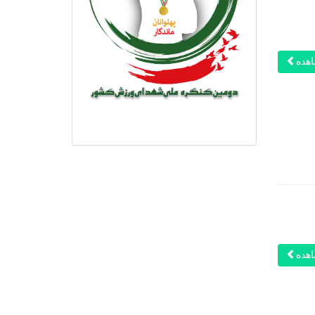
هده
هده