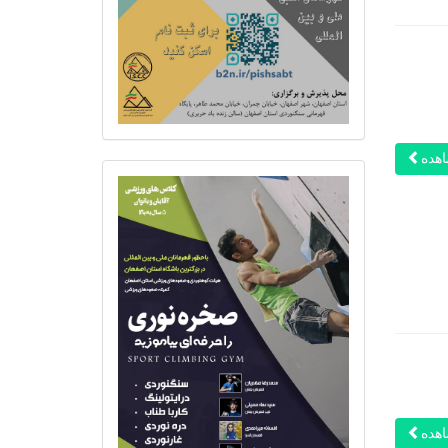
هده
هده