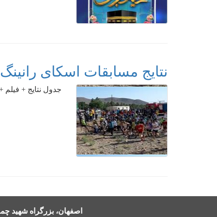
نتایج مسابقات اسکای رانینگ
جدول نتایج + فیلم + ع
اصفهان، بزرگراه شهید چمرا