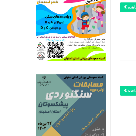
هده
هده