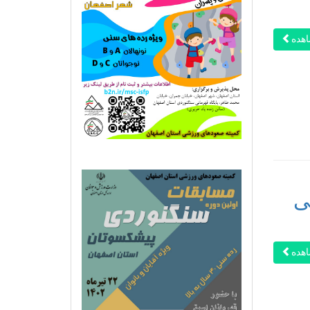
هده
ی
هده