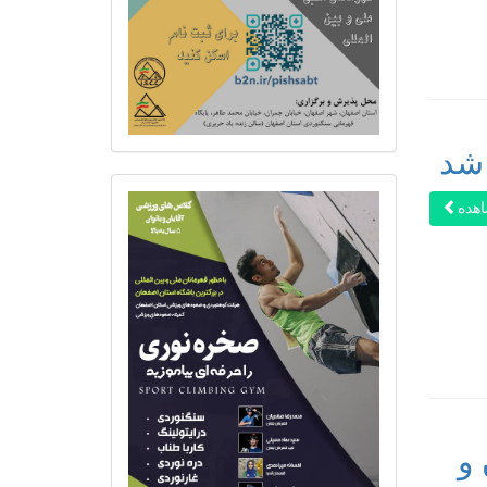
هده
و