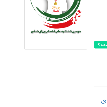
هده
ی