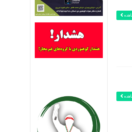
هده
هده