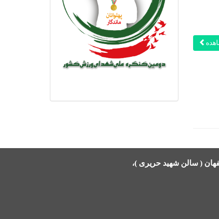
هده
هان ( سالن شهید حریری )،