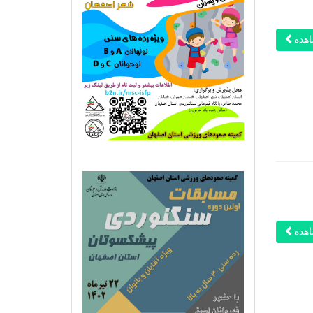
هده
هده