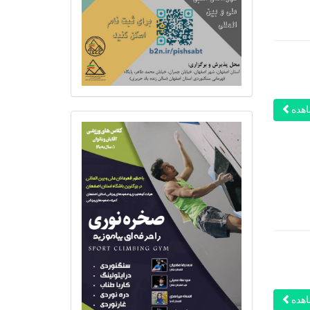
هده
هده