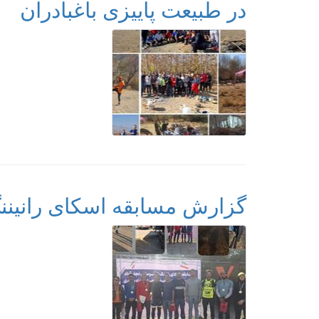
در طبیعت پاییزی باغبادران
گزارش مسابقه اسکای رانینن