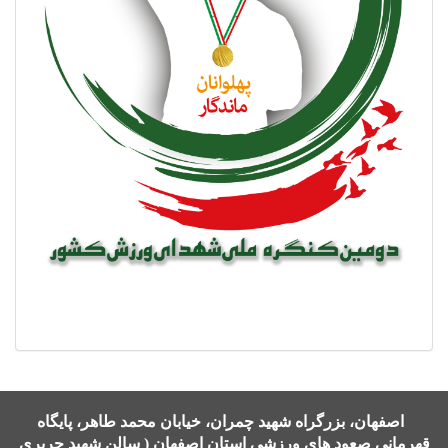
اصفهان، بزرگراه شهید چمران، خیابان محمد طاهر، پایگاه
قهرمانی صعود های ورزشی استان اصفهان ( سالن شهید حریری