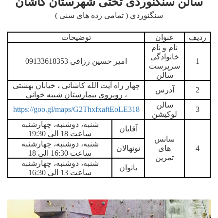
سالن سنگنوردی تختی شهرستان کاشان
سنگنوردی ( تمامی رده های سنی )
ردیف
عنوان
توضیحات
نام و نام
خانوادگی
1
امیر حسین رزاقی 09133618353
سرپرست
سالن
چهار راه آیت الله کاشانی ، خیابان بهشتی
2
آدرس
، روبروی بیمارستان شبیه خوانی
سالن
https://goo.gl/maps/G2ThxfxaftEoLE318
3
لوکیشن
شنبه، دوشنبه، چهارشنبه
آقایان
ساعت 18 الی 19:30
سانس
شنبه، دوشنبه، چهارشنبه
4
های
نونهالان
ساعت 16:30 الی 18
تمرین
شنبه، دوشنبه، چهارشنبه
بانوان
ساعت 13 الی 16:30