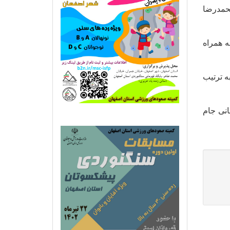
محمدرضا
به همراه
ه ترتیب
نی جام