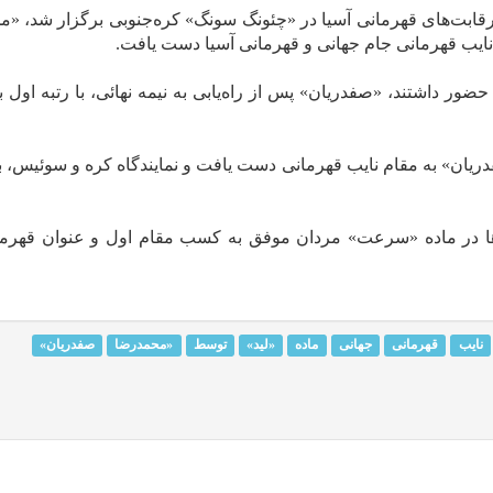
 رقابت‌های قهرمانی آسیا در «چئونگ سونگ» کره‌جنوبی برگزار شد، «
نایب قهرمانی جام جهانی و قهرمانی آسیا دست یافت.
مختلف جهان حضور داشتند، «صفدریان» پس از راه‌یابی به نیمه نهائی، با رتبه اول 
دریان» به مقام نایب قهرمانی دست یافت و نمایندگاه کره و سوئیس، ب
ا در ماده «سرعت» مردان موفق به کسب مقام اول و عنوان قهرما
نایب
قهرمانی
جهانی
ماده
«لید»
توسط
«محمدرضا
صفدریان»