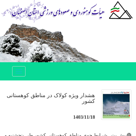
Toggle
navigation
هشدار ویژه کولاک در مناطق کوهستانی
کشور
1403/11/18
🔴پيش بيني شرايط جوي مناطق كوهستاني كشور طي پنجشنبه و