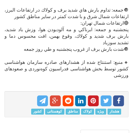
🔘جمعه: تداوم بارش هاي شديد برف و كولاك در ارتفاعات البرز،
ارتفاعات شمال شرق و با شدت كمتر در ساير مناطق كشور
🔴ارتفاعات شمال تهران:
پنجشنبه و جمعه: ابرناكي و مه آلودبودن هوا، وزش باد شديد،
بارش برف شديد و كولاك، وقوع بهمن، افت محسوس دما و
تشديد سوزباد
🔘شدت بارش برف از غروب پنجشنبه و طي روز جمعه
🔸منبع: استنتاج شده از هشدارهای صادره سازمان هواشناسی
کشور توسط بخش هواشناسی فدراسیون کوه‌نوردی و صعودهای
ورزشی
هشدار
ویژه
کولاک
مناطق
کوهستانی
کشور