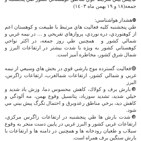
جمعه(١٨ و ١٩ بهمن ماه ١٤٠٣)
⛔️هشدار هواشناسي:
طي پنجشنبه كليه فعاليت هاي مرتبط با طبيعت و كوهستان اعم
از كوهنوردي، دره نوردي، پروازهاي تفريحي و … در نيمه غربي و
شمالي كشور و همچنين طي روز جمعه، در اكثر نواحي
كوهستاني كشور به ويژه با شدت بيشتر در ارتفاعات البرز و
شمال شرق كشور، مخاطره آميز است.
🔴فعاليت گسترده موج بارشي قوي در بخش هاي وسيعي از نيمه
غربي و شمالي كشور، ارتفاعات شمالغرب، ارتفاعات زاگرس،
البرز
🔘بارش برف و كولاك، كاهش محسوس دما، وزش باد شديد و
خيلي شديد، تشديد سوزباد، پتانسيل وقوع بهمن، مه آلودگي و
كاهش ديد، برخي مناطق رعدوبرق و احتمال تگرگ پيش بيني مي
شود.
🔘شدت بارش ها طي پنجشنبه در ارتفاعات زاگرس مركزي،
ارتفاعات غربي كشور و البرز غربي در پايين دست منجر به وقوع
سيلاب و طغيان رودخانه ها و همچنين در دامنه ها و ارتفاعات با
بارش سنگين برف همراه است.