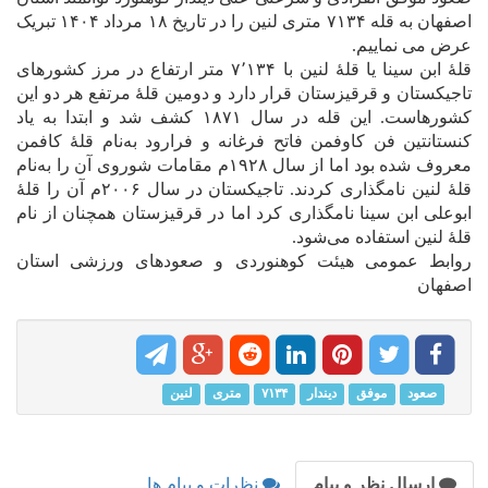
اصفهان به قله ۷۱۳۴ متری لنین را در تاریخ ۱۸ مرداد ۱۴۰۴ تبریک
عرض می نماییم.
قلهٔ ابن سینا یا قلهٔ لنین با ۷٬۱۳۴ متر ارتفاع در مرز کشورهای
تاجیکستان و قرقیزستان قرار دارد و دومین قلۀ مرتفع هر دو این
کشورهاست. این قله در سال ۱۸۷۱ کشف شد و ابتدا به یاد
کنستانتین فن کاوفمن فاتح فرغانه و فرارود به‌نام قلۀ کافمن
معروف شده بود اما از سال ۱۹۲۸م مقامات شوروی آن را به‌نام
قلۀ لنین نامگذاری کردند. تاجیکستان در سال ۲۰۰۶م آن را قلۀ
ابوعلی ابن سینا نامگذاری کرد اما در قرقیزستان همچنان از نام
قلۀ لنین استفاده می‌شود.
روابط عمومی هیئت کوهنوردی و صعودهای ورزشی استان
اصفهان
صعود
موفق
دیندار
۷۱۳۴
متری
لنین
ارسال نظر و پیام
نظرات و پیام ها