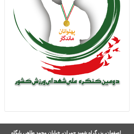
اصفهان، بزرگراه شهید چمران، خیابان محمد طاهر، پایگاه