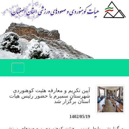
Toggle
navigation
آیین تکریم و معارفه هئیت کوهنوردی
شهرستان سمیرم با حضور رئیس هیات
استان برگزار شد
1402/05/19
به گزارش روابط عمومی هیئت کوهنوردی و صعودهای ورزشی