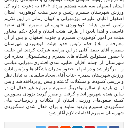
استان اصفهان سه شنبه هفدهم مرداد ۱۴۰۲ به دعوت اداره کل
ورزش شهرستان سمیرم رئیس و دبیر هیئت کوهنوردی استان
اصفهان آقایان علیرضا بوژمهرانی و کیوان زمانی در آیین تکریم
رئیس اسبق هیئت کوهنوردی شهرستان سمیرم آقای سعید
قاسمی و اهدا یادبود از طرف هیئت استان و ابلاغ حکم مشاور
هیئت در امور کوهنوردی سمیرم و جنوب اصفهان و پس از آن
معارفه و ابلاغ حکم رئیس جدید هیئت کوهنوردی شهرستان
سمیرم آقای صمد آقایی در این مراسم شرکت کردند. این جلسه
با حضور مسئولین باشگاه های سمیرم و پیشکسوتان محترم این
شهرستان از جمله آقایان طایی،اسدی،افشاری،مهرابی،عباسی
و.... برگزار شد و در انتها با حضور مدیران باشگاه ها و رئیس اداره
ورزش شهرستان سمیرم جناب آقای سجاد سلیمانی به تبادل نظر
و بررسی کمبودها و مشکلات گذشته و پیش رو پرداخته شد و پس
از آن بازدید از سالن بولدرینگ سمیرم و دیواره غیر فعال آن در
سالن هفده شهریور انجام گرفت و مقرر گردید بزودی مسوولین
کمیته صعودهای ورزشی استان از امکانات و زیرساخت های
سنگنوردی سمیرم بازدید نمایند و برای فعال شدن سنگنوردی
شهرستان سمیرم اقدامات لازم آغاز شود.