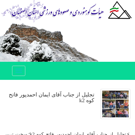
Toggle
navigation
تجلیل از جناب آقای ایمان احمدپور فاتح
کوه k2
⚡️تجلیل از جناب آقای ایمان احمدپور فاتح کوه k2؛ سخت ترین