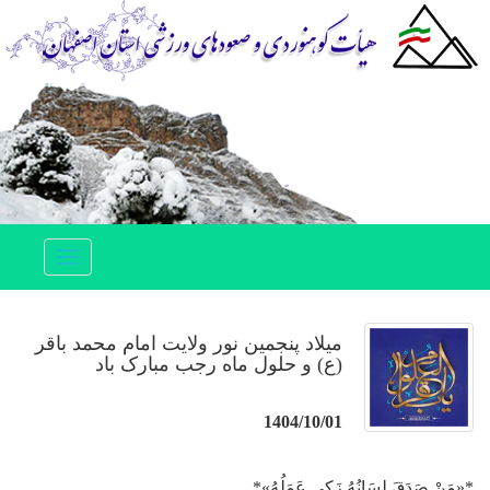
Toggle
navigation
میلاد پنجمین نور ولایت امام محمد باقر
(ع) و حلول ماه رجب مبارک باد
1404/10/01
*«مَنْ صَدَقَ لِسَانُهُ زَکی عَمَلُهُ»*