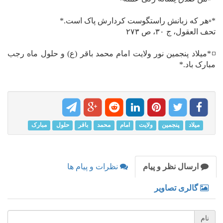
*▫️هر که زبانش راستگوست کردارش پاک است.*
تحف العقول، ج ۳۰، ص ۲۷۳
◽*میلاد پنجمین نور ولایت امام محمد باقر (ع) و حلول ماه رجب
مبارک باد.*
میلاد
پنجمین
ولایت
امام
محمد
باقر
حلول
مبارک
ارسال نظر و پیام
نظرات و پیام ها
گالری تصاویر
نام