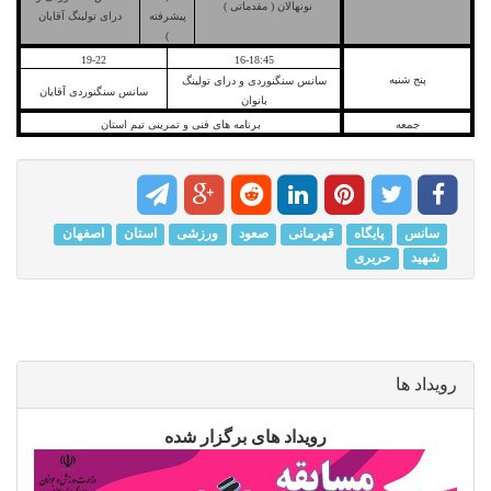
نونهالان ( مقدماتی )
پیشرفته
درای تولینگ آقایان
)
19-22
16-18:45
پنج شنبه
سانس سنگنوردی و درای تولینگ
سانس سنگنوردی آقایان
بانوان
جمعه
برنامه های فنی و تمرینی تیم استان
سانس
پایگاه
قهرمانی
صعود
ورزشی
استان
اصفهان
شهید
حریری
رویداد ها
رویداد های برگزار شده