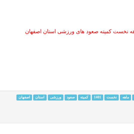
هه نخست کمیته صعود های ورزشی استان اصفهان
ماهه
نخست
1401
کمیته
صعود
ورزشی
استان
اصفهان