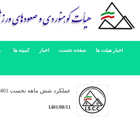
اخبار هیئت ها
صفحه نخست
اخبار
کمیته ها
ر
عملکرد شش ماهه نخست 1401 کمیته صعود های ورزشی استان اصفهان
1401/08/11