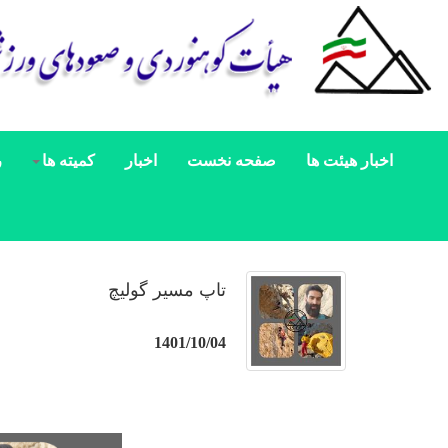
اخبار هیئت ها
صفحه نخست
اخبار
کمیته ها
ر
تاپ مسیر گولیچ
1401/10/04