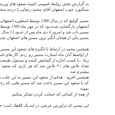
سنگنورد خوب اصفهان آقای محمد رضایی با درجه سختی 5.13b-c پس از 11 سال تاپ
مسیر گولیچ که در سال 1380 ت
اصفهان باز
مسیر تاپ 
مسیر یکی از هیجان انگیز ترین مسیر های اصفهان تبد
همچنین محمد در ارتباط با انگیزه های صعود این مسیر 
از اواسط آبان ماه استارت مسیر رو زدم .کار های فنی 
زیاد ، با کسب اجازه از گشایش کننده و مسئول طبیعت 
تعداد تلاش هام ۲۱ تلاش شد
که هر باری که صعود 
بیشترم شد.
همچنین افزود : هدفم از صعود این مسیر به این علت ب
که با صعود این مسیر باعث شد که مسیر هایی که زح
نمونه .
از همه از کسانی که حمایت کردن تشکر میکنم.
این مسیر که تراورس عرضی در لبه یک کلاهک است حدودا ط