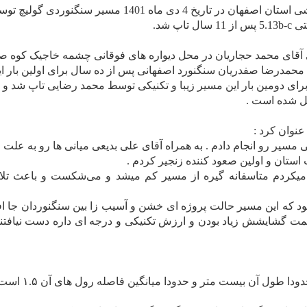
به گزارش بخش روابط عمومی کمیته صعود های ورزشی استان اصفهان در تاریخ 4 دی ماه 1401 مسیر سنگنوردی گ
 شد.
وسط اسطوره اصفهانی آقای محمد حجاریان در محل دیواره های فوقانی چشمه خاجیک کوه
گشایی شده بود که در مهر ماه 1390 توسط محمدرضا صفدریان سنگنورد اصفهانی پس از ده سال برای اولین بار 
شد و امروز 4 دی ماه پس از حدود 11 سال برای دومین بار این مسیر زیبا و تکنیکی توسط محمد رضایی تاپ شد 
یل شده است .
عنوان کرد :
مسیر رو انجام دادم . به همراه آقای علی بدیعی میانی ها رو به علت 
استان و اولین صعود کننده زنجیر کردم .
میکردم متاسفانه گیره از مسیر کم میشد و می‌شکست
و باعث تل
ود که این مسیر حالت پروژه ای خشن و آسیب زا بین سنگنوردان جا افت
مت گشایشش زیاد بودن و ارزش تکنیکی و درجه ای داره دست نیافتن
ول آن بیست متر و حدودا میانگین فاصله رول های آن ۱.۵ است.