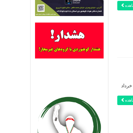
هده
خرداد
هده