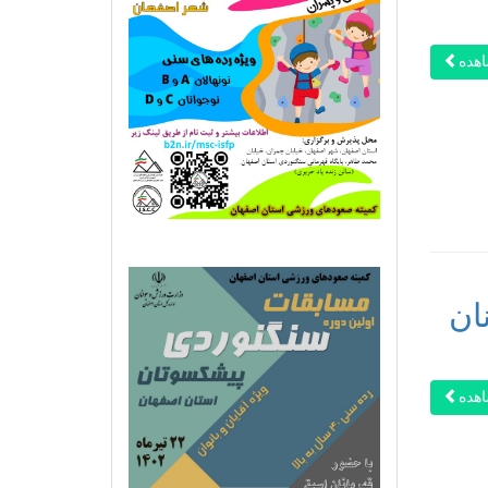
هده
ان
هده