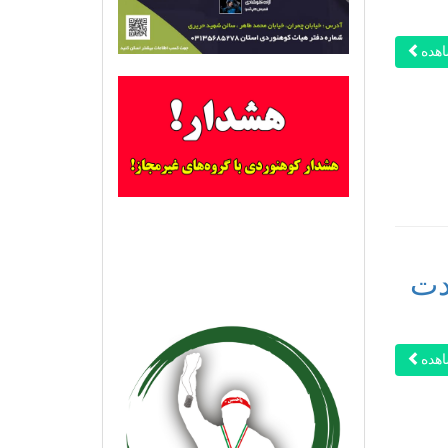
هده
دت
هده