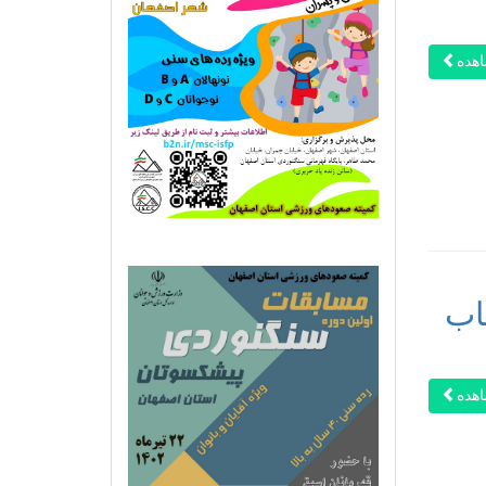
هده
اب
هده