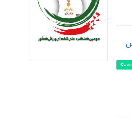
س
هده