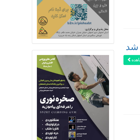
 شد
هده