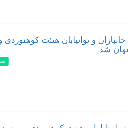
انبازان و توانیابان هیئت کوهنوردی و
هان شد
مشا
ته انظباطی هیئت کوهنوردی و صعود