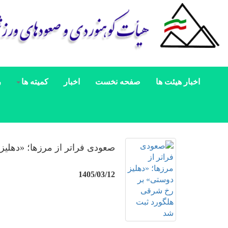
اخبار هیئت ها
صفحه نخست
اخبار
کمیته ها
ر
صعودی فراتر از مرزها؛ «دهلی
1405/03/12