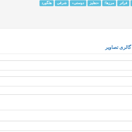
فراتر
مرزها؛
«دهلیز
دوستی»
شرقی
هلگورد
گالری تصاویر