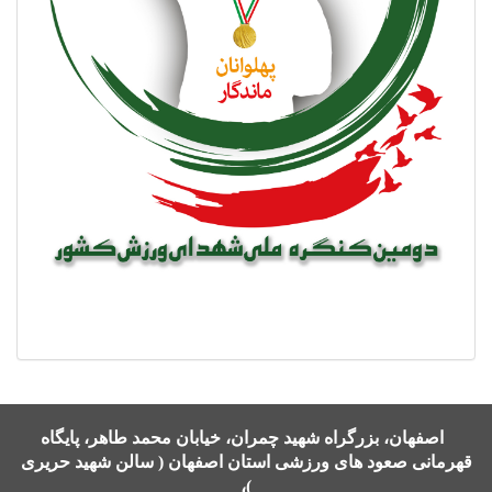
اصفهان، بزرگراه شهید چمران، خیابان محمد طاهر، پایگاه
قهرمانی صعود های ورزشی استان اصفهان ( سالن شهید حریری
)،