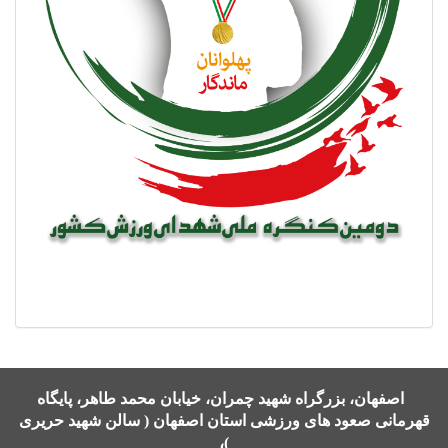
اصفهان، بزرگراه شهید چمران، خیابان محمد طاهر، پایگاه
قهرمانی صعود های ورزشی استان اصفهان ( سالن شهید حریری
)،