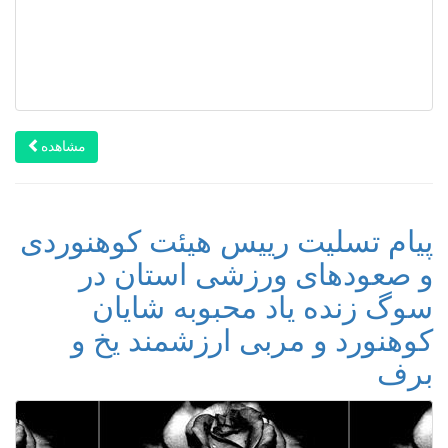
مشاهده
پیام تسلیت رییس هیئت کوهنوردی
و صعودهای ورزشی استان در
سوگ زنده یاد محبوبه شایان
کوهنورد و مربی ارزشمند یخ و
برف