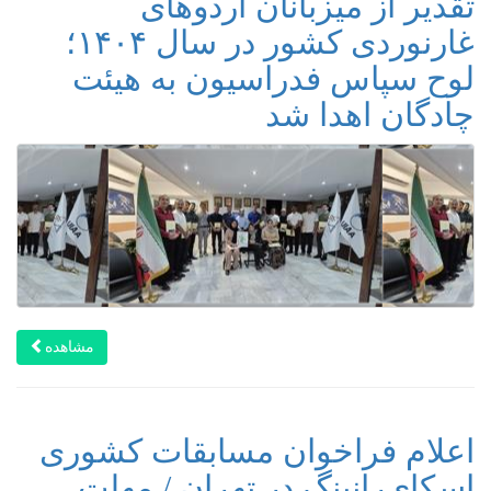
تقدیر از میزبانان اردوهای
غارنوردی کشور در سال ۱۴۰۴؛
لوح سپاس فدراسیون به هیئت
چادگان اهدا شد
مشاهده
اعلام فراخوان مسابقات کشوری
اسکای‌رانینگ در تهران / مهلت