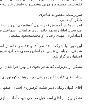
نکوداشت کوهنورد و مربی پیشکسوت «استاد عبدالله خ
سرپرست: معصومه طاهری
ناظر: کیاهمتی
نماینده بخش آموزش فدراسیون کوهنوردی: پروین رضا
مدرسین: آقایان محمد حاتم آبادی فراهانی، اسماعیل 
امدادگران: مهدی رضایی و محمدمسعود شفیعی
این دوره با شرکت ۳۴ 
شرقی، آذربایجان غربی، خراسان رضوی، همدان، قزوین،
اصفهان برگزار شد.
تشکر از عزیزانی که به هر نحوی در بهتر اجرا شدن این
جناب آقای علیرضا بوژمهرانی رییس هیئت کوهنوردی
آقای کیوان زمانی دبیر هیئت کوهنوردی استان اصفهان
تشکر ویژه از آقای اسماعیل صالحی جهت آماده سازی