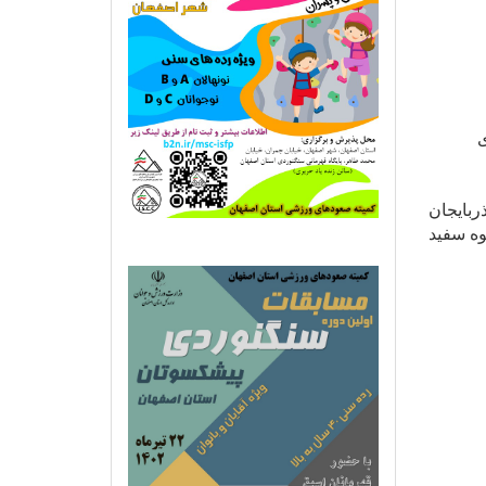
ی
 آذربایجان
وه سفید