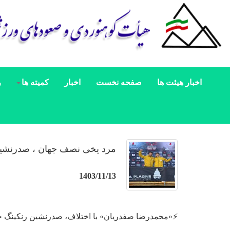
اخبار هیئت ها
صفحه نخست
اخبار
کمیته ها
ر
مرد یخی نصف جهان ، صدرنشین
1403/11/13
⚡️«محمدرضا صفدریان» با اختلاف، صدرنشین رنکینگ 