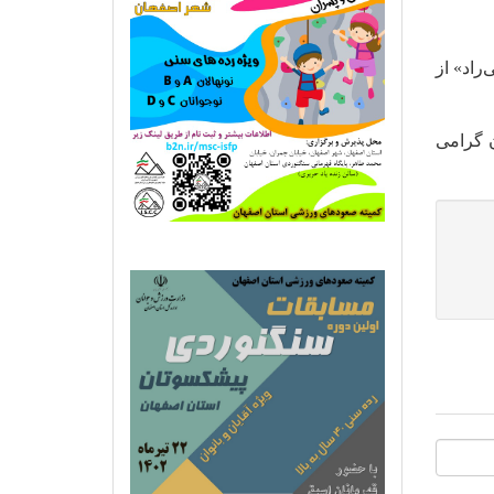
راد» از
ن گرامی