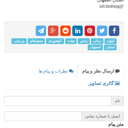
@isfclimbing
کیوان
زمانی
رئیس
هیئت
کوهنوردی
صعودهای
ورزشی
استان
اصفهان
ارسال نظر و پیام
نظرات و پیام ها
گالری تصاویر
نام
ایمیل یا شماره تماس
متن پیام