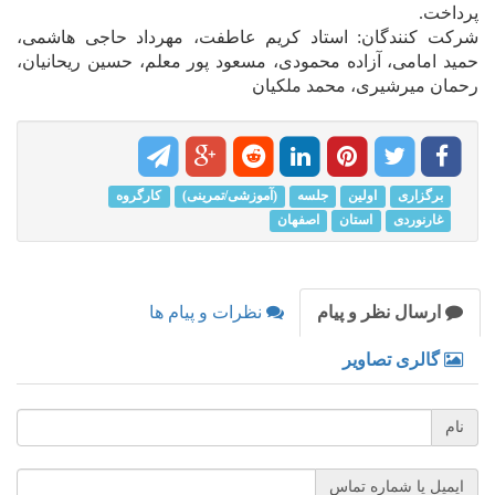
پرداخت.
شرکت کنندگان: استاد کریم عاطفت، مهرداد حاجی هاشمی،
حمید امامی، آزاده محمودی، مسعود پور معلم، حسین ریحانیان،
رحمان میرشیری، محمد ملکیان
برگزاری
اولین
جلسه
(آموزشی/تمرینی)
کارگروه
غارنوردی
استان
اصفهان
ارسال نظر و پیام
نظرات و پیام ها
گالری تصاویر
نام
ایمیل یا شماره تماس