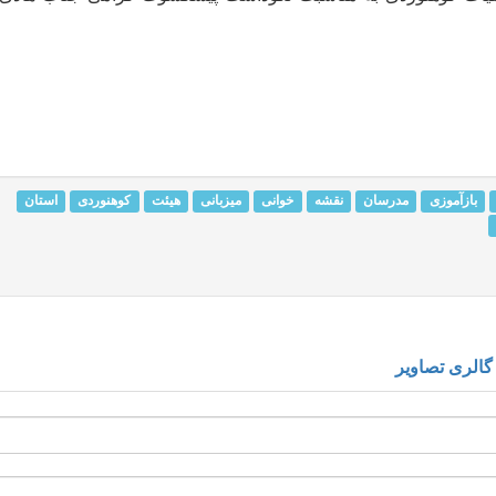
بازآموزی
مدرسان
نقشه
خوانی
میزبانی
هیئت
کوهنوردی
استان
گالری تصاویر