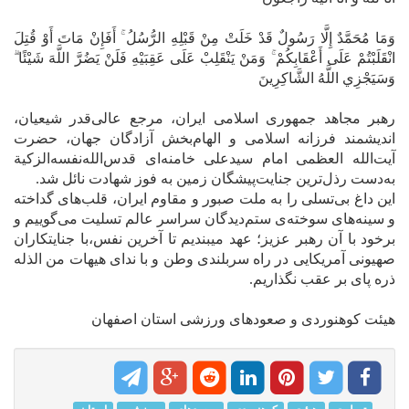
وَمَا مُحَمَّدٌ إِلَّا رَسُولٌ قَدْ خَلَتْ مِنْ قَبْلِهِ الرُّسُلُ ۚ أَفَإِنْ مَاتَ أَوْ قُتِلَ
انْقَلَبْتُمْ عَلَى أَعْقَابِكُمْ ۚ وَمَنْ يَنْقَلِبْ عَلَى عَقِبَيْهِ فَلَنْ يَضُرَّ اللَّهَ شَيْئًا ۗ
وَسَيَجْزِي اللَّهُ الشَّاكِرِينَ
رهبر مجاهد جمهوری اسلامی ایران، مرجع عالی‌قدر شیعیان،
اندیشمند فرزانه اسلامی و الهام‌بخش آزادگان جهان، حضرت
آیت‌الله العظمی امام سیدعلی خامنه‌ای قدس‌الله‌نفسه‌الزکیة
به‌دست رذل‌ترین جنایت‌پیشگان زمین به فوز شهادت نائل شد.
این داغ بی‌تسلی را به ملت صبور و مقاوم ایران، قلب‌های گداخته
و سینه‌های سوخته‌ی ستم‌دیدگان سراسر عالم تسلیت می‌گوییم و
برخود با آن رهبر عزیز؛ عهد میبندیم تا آخرین نفس،با جنایتکاران
صهیونی آمریکایی در راه سربلندی وطن و با ندای هیهات من الذله
ذره پای بر عقب نگذاریم.
هیئت کوهنوردی و صعودهای ورزشی استان اصفهان