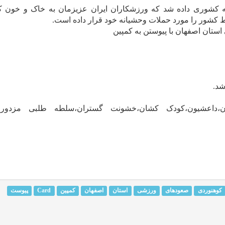
۲در حالی که میزبانی به کشوری داده شد که ورزشکاران ایران عزیزمان به خاک و خو
 کشور را مورد حملات وحشیانه خود قرار داده است.
ستان اصفهان با پیوستن به کمپین
،داعشیون،کودک کشان،خشونت گستران،سلطه طلبی مزدورا
کوهنوردی
صعودهای
ورزشی
استان
اصفهان
کمپین
Card
پیوست