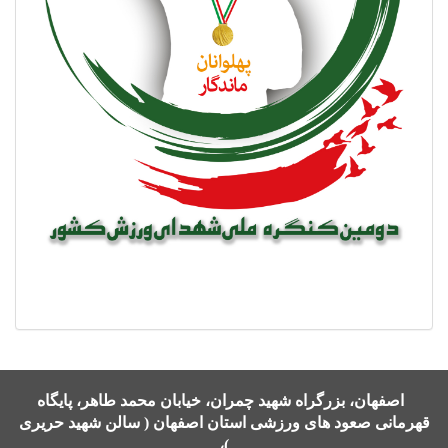
اصفهان، بزرگراه شهید چمران، خیابان محمد طاهر، پایگاه
قهرمانی صعود های ورزشی استان اصفهان ( سالن شهید حریری
)،