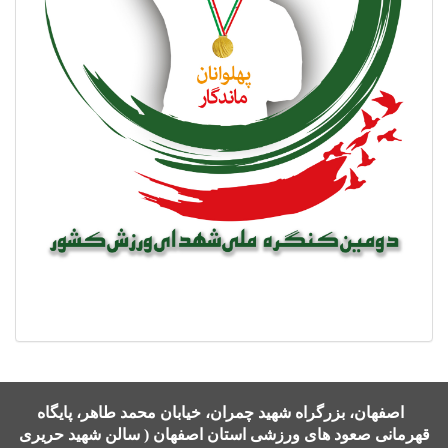
اصفهان، بزرگراه شهید چمران، خیابان محمد طاهر، پایگاه
قهرمانی صعود های ورزشی استان اصفهان ( سالن شهید حریری