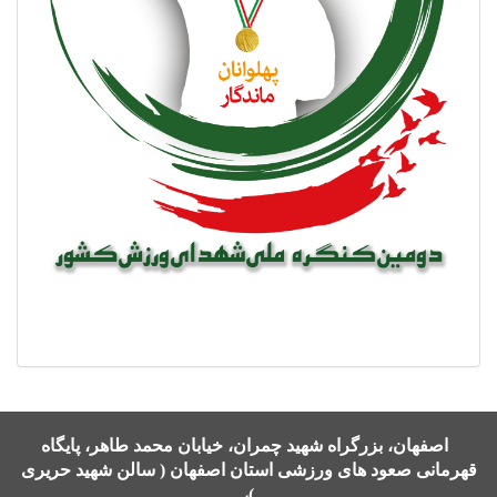
اصفهان، بزرگراه شهید چمران، خیابان محمد طاهر، پایگاه
قهرمانی صعود های ورزشی استان اصفهان ( سالن شهید حریری
)،