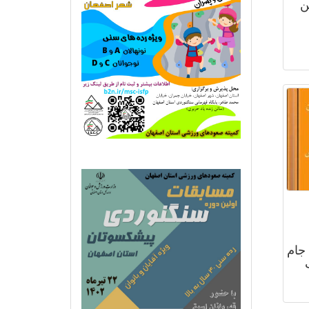
ن
جام