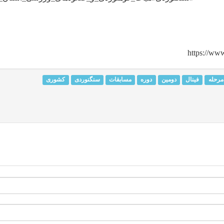
مرحله
فینال
دومین
دوره
مسابقات
سنگنوردی
کشوری