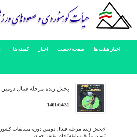
اخبار هیئت ها
صفحه نخست
اخبار
کمیته ها
ر
پخش زنده مرحله فینال دومین
1401/04/31
⚡پخش زنده مرحله فینال دومین دوره مسابقات کشور
#بولدرینگ#مسابقه#جام_نقش_جهان #سنگ