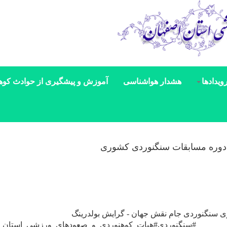
ویدادها
هشدار هواشناسی
آموزش و پیشگیری از حوادث کوه
 دوره مسابقات سنگنوردی کشوری
ی سنگنوردی جام نقش جهان - گرایش بولدرینگ
نوردی#هیات_کوهنوردی_و_صعودهای_ورزشی_استان_ا