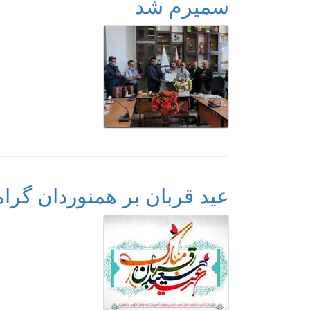
سمیرم شد
عید قربان بر همنوردان گرام