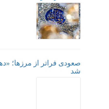
صعودی فراتر از مرزها؛ «د
شد