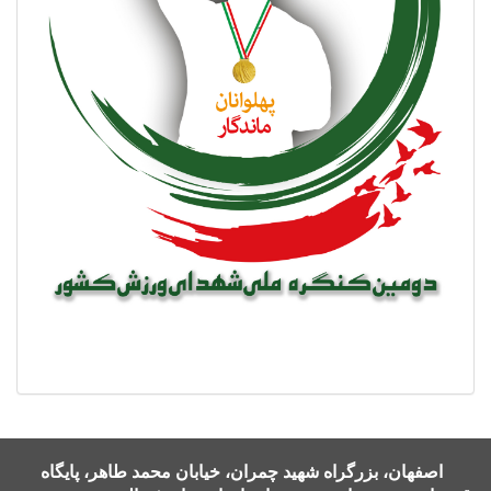
اصفهان، بزرگراه شهید چمران، خیابان محمد طاهر، پایگاه