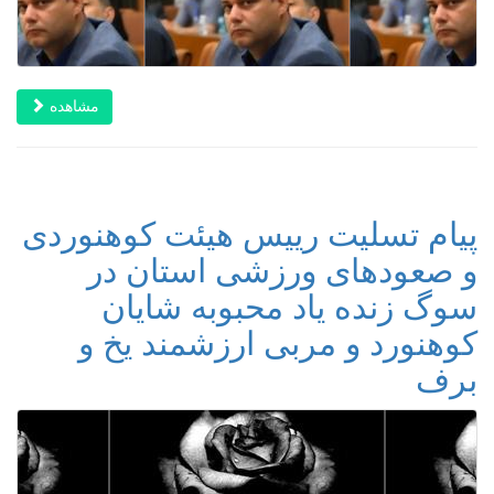
مشاهده
پیام تسلیت رییس هیئت کوهنوردی
و صعودهای ورزشی استان در
سوگ زنده یاد محبوبه شایان
کوهنورد و مربی ارزشمند یخ و
برف