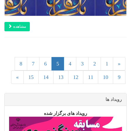
مشاهده
5
8
7
6
5
4
3
2
1
«
»
15
14
13
12
11
10
9
رویداد ها
رویداد های برگزار شده