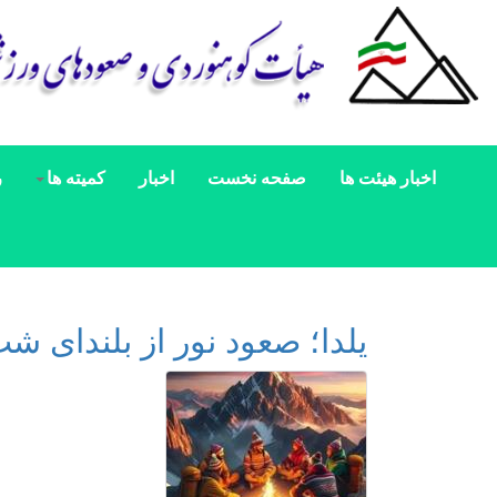
اخبار هیئت ها
صفحه نخست
اخبار
کمیته ها
ر
یلدا؛ صعود نور از بلندای ش